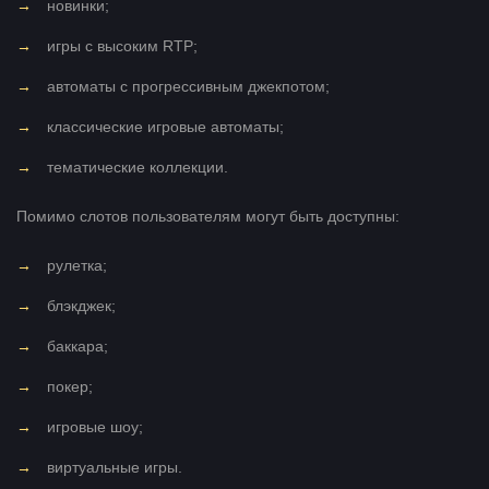
новинки;
игры с высоким RTP;
автоматы с прогрессивным джекпотом;
классические игровые автоматы;
тематические коллекции.
Помимо слотов пользователям могут быть доступны:
рулетка;
блэкджек;
баккара;
покер;
игровые шоу;
виртуальные игры.