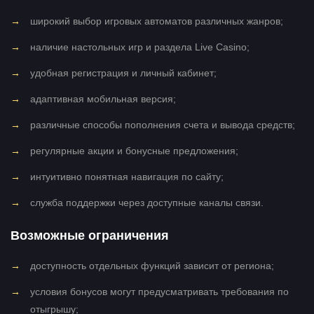
широкий выбор игровых автоматов различных жанров;
наличие настольных игр и раздела Live Casino;
удобная регистрация и личный кабинет;
адаптивная мобильная версия;
различные способы пополнения счета и вывода средств;
регулярные акции и бонусные предложения;
интуитивно понятная навигация по сайту;
служба поддержки через доступные каналы связи.
Возможные ограничения
доступность отдельных функций зависит от региона;
условия бонусов могут предусматривать требования по
отыгрышу;