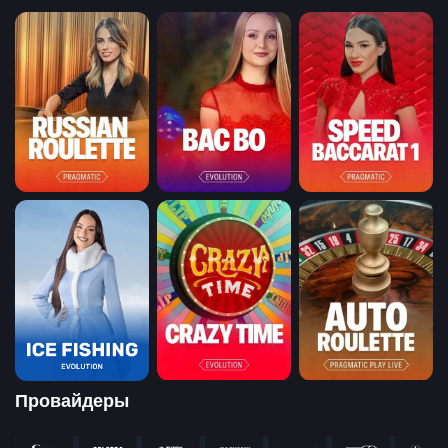
Провайдеры