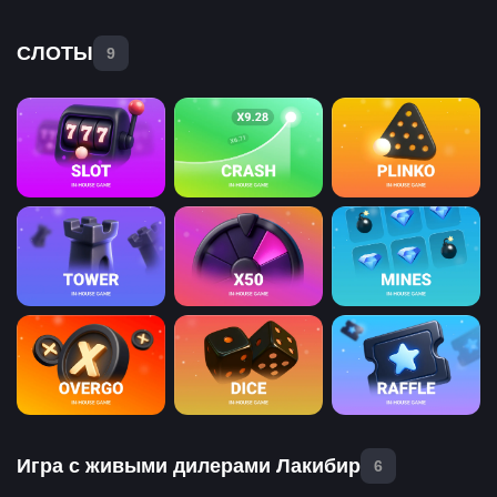
СЛОТЫ
9
Игра с живыми дилерами Лакибир
6