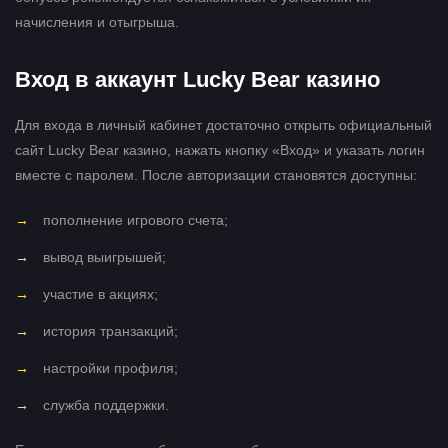
начисления и отыгрыша.
Вход в аккаунт Lucky Bear казино
Для входа в личный кабинет достаточно открыть официальный
сайт Lucky Bear казино, нажать кнопку «Вход» и указать логин
вместе с паролем. После авторизации становятся доступны:
пополнение игрового счета;
вывод выигрышей;
участие в акциях;
история транзакций;
настройки профиля;
служба поддержки.