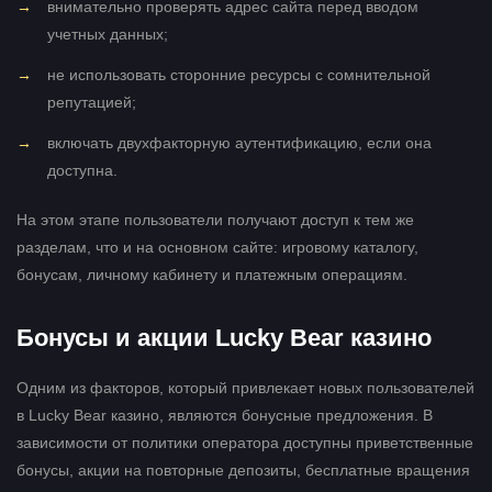
внимательно проверять адрес сайта перед вводом
учетных данных;
не использовать сторонние ресурсы с сомнительной
репутацией;
включать двухфакторную аутентификацию, если она
доступна.
На этом этапе пользователи получают доступ к тем же
разделам, что и на основном сайте: игровому каталогу,
бонусам, личному кабинету и платежным операциям.
Бонусы и акции Lucky Bear казино
Одним из факторов, который привлекает новых пользователей
в Lucky Bear казино, являются бонусные предложения. В
зависимости от политики оператора доступны приветственные
бонусы, акции на повторные депозиты, бесплатные вращения