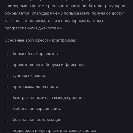
с дилерами в режиме реального времени. Каталог регулярно
обновляется, благодаря чему пользователи получают доступ
как к новым релизам, так и к популярным слотам с
прогрессивными джекпотами.
Основные возможности платформы:
большой выбор слотов;
приветственные бонусы и фриспины;
турниры и акции;
программа лояльности;
быстрые депозиты и вывод средств;
мобильная версия сайта;
безопасная авторизация;
поддержка популярных платежных систем.