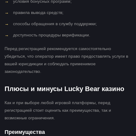
условия бонусных программ;
правила вывода средств;
способы обращения в службу поддержки;
доступность процедуры верификации.
Перед регистрацией рекомендуется самостоятельно
убедиться, что оператор имеет право предоставлять услуги в
вашей юрисдикции и соблюдать применимое
законодательство.
Плюсы и минусы Lucky Bear казино
Как и при выборе любой игровой платформы, перед
регистрацией стоит оценить как преимущества, так и
возможные ограничения.
Преимущества