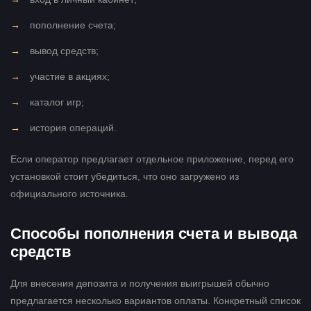
пополнение счета;
вывод средств;
участие в акциях;
каталог игр;
история операций.
Если оператор предлагает отдельное приложение, перед его
установкой стоит убедиться, что оно загружено из
официального источника.
Способы пополнения счета и вывода
средств
Для внесения депозита и получения выигрышей обычно
предлагается несколько вариантов оплаты. Конкретный список