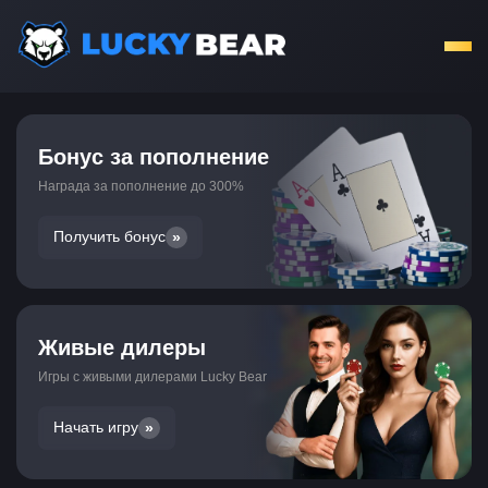
Бонус за пополнение
Награда за пополнение до 300%
Получить бонус
Живые дилеры
Игры с живыми дилерами Lucky Bear
Начать игру