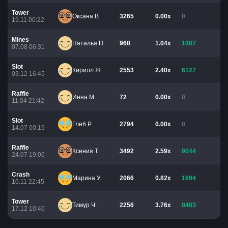
Tower
Оксана В.
3265
0.00x
0
19.11 00:22
Mines
Наталья П.
968
1.04x
1007
07.08 06:31
Slot
Кирилл Ж.
2553
2.40x
6127
03.12 16:45
Raffle
Инна М.
72
0.00x
0
11.04 21:42
Slot
Глеб Р.
2794
0.00x
0
14.07 00:19
Raffle
Ксения Т.
3492
2.59x
9044
24.07 19:06
Crash
Марина У.
2066
0.82x
1694
10.11 22:45
Tower
Тимур Ч.
2256
3.76x
8483
17.12 10:46