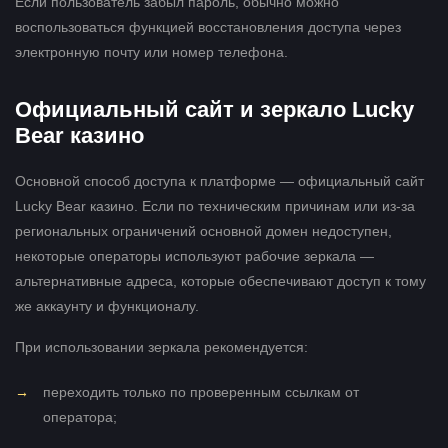
Если пользователь забыл пароль, обычно можно
воспользоваться функцией восстановления доступа через
электронную почту или номер телефона.
Официальный сайт и зеркало Lucky
Bear казино
Основной способ доступа к платформе — официальный сайт
Lucky Bear казино. Если по техническим причинам или из-за
региональных ограничений основной домен недоступен,
некоторые операторы используют рабочие зеркала —
альтернативные адреса, которые обеспечивают доступ к тому
же аккаунту и функционалу.
При использовании зеркала рекомендуется:
переходить только по проверенным ссылкам от
оператора;