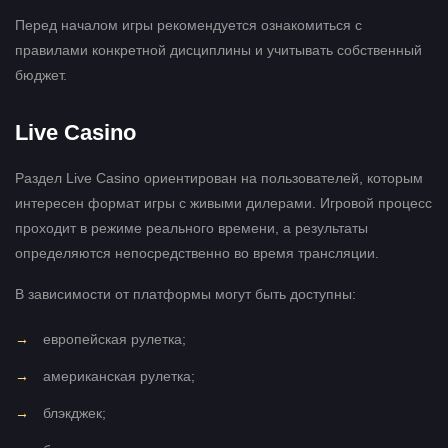
Перед началом игры рекомендуется ознакомиться с
правилами конкретной дисциплины и учитывать собственный
бюджет.
Live Casino
Раздел Live Casino ориентирован на пользователей, которым
интересен формат игры с живыми дилерами. Игровой процесс
проходит в режиме реального времени, а результаты
определяются непосредственно во время трансляции.
В зависимости от платформы могут быть доступны:
европейская рулетка;
американская рулетка;
блэкджек;