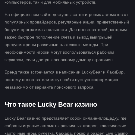
компьютеров, так и для мобильных устройств.
На официальном сайте доступны сотни игровых автоматов от
популярных провайдеров, регулярные акции, приветственный
бонус и программа лояльности. Для пользователей, которым
важно быстрое пополнение счета и вывод выигрышей,
предусмотрены различные платежные методы. При
необходимости игроки могут воспользоваться рабочим
зеркалом, если доступ к основному домену ограничен.
Бренд также встречается в написании LuckyBear и ЛакиБир,
поэтому пользователи могут найти нужную информацию
независимо от варианта поискового запроса.
Что такое Lucky Bear казино
Lucky Bear казино представляет собой онлайн-площадку, где
собраны игровые автоматы различных жанров, классические
карточные игры, рулетка, баккара, покер и раздел Live Casino