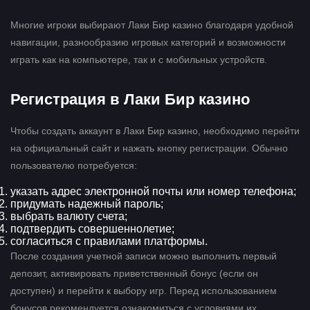
Многие игроки выбирают Лаки Бир казино благодаря удобной
навигации, разнообразию игровых категорий и возможности
играть как на компьютере, так и с мобильных устройств.
Регистрация в Лаки Бир казино
Чтобы создать аккаунт в Лаки Бир казино, необходимо перейти
на официальный сайт и нажать кнопку регистрации. Обычно
пользователю потребуется:
указать адрес электронной почты или номер телефона;
придумать надежный пароль;
выбрать валюту счета;
подтвердить совершеннолетие;
согласиться с правилами платформы.
После создания учетной записи можно выполнить первый
депозит, активировать приветственный бонус (если он
доступен) и перейти к выбору игр. Перед использованием
бонусов рекомендуется ознакомиться с условиями их